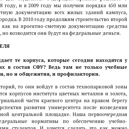
08 году, и в 2009 году мы получим порядка 450 млн
етную документацию всех жилых зданий кампуса,
ородка. В 2010 году продолжим строительство второй
к как на проектно-сметную документацию средства
 но возводится они будут на федеральные деньги.
ЕЛЯ
идает те корпуса, которые сегодня находятся у
их в состав СФУ? Ведь там не только учебные
и, но и общежития, и профилактории.
аторий, то они войдут в состав технопарковой зоны
тся корпусов института цветных металлов и золота,
риальной части краевого центра на правом берегу
рспектив развития университета после возведения
дной центральной площадке. Наша первоочередная
деральные нормативы по обеспечению учебно-
ми студентов. И хочется сделать это как можно