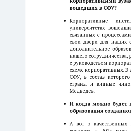
корпоративными вузам
вошедших в СФУ?
Корпоративные инст
университетах вошедш
связанных с процессам
свои двери для наших с
дополнительное образо
нашего сотрудничества, 
с руководством корпора
схеме корпоративных. В
СФУ, в состав которог
страны и видные чино
Медведев.
И когда можно будет 
образования созданног
А вот о качественных 
говорить к 2015 году