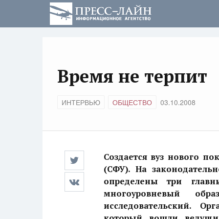
Время не терпит
ИНТЕРВЬЮ
ОБЩЕСТВО
03.10.2008
Создается
вуз нового по
(СФУ). На законодатель
определены три главны
многоуровневый обра
исследовательский. Ор
который вошли ведущи