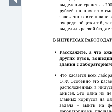
выделение средств в 20
рублей на проектно-см
заложенных в генплане г
очереди общежитий, та
выделил краевой бюджет,
В ИНТЕРЕСАХ РАБОТОДАТ
Расскажите, а что ож
других вузов, вошедш
здания с лабораториям
Что касается всех лабор
СФУ. Особенно это касае
расположенных в индуст
Енисея. Это одна из пе
главных корпусов на о
задача – выйти на фе
лабораторными площадя