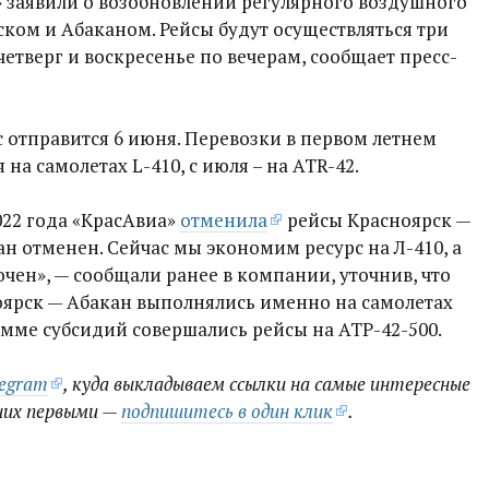
 заявили о возобновлении регулярного воздушного
ком и Абаканом. Рейсы будут осуществляться три
 четверг и воскресенье по вечерам, сообщает пресс-
с отправится 6 июня. Перевозки в первом летнем
 на самолетах L-410, с июля – на ATR-42.
022 года «КрасАвиа»
отменила
рейсы Красноярск —
ан отменен. Сейчас мы экономим ресурс на Л-410, а
очен», — сообщали ранее в компании, уточнив, что
ярск — Абакан выполнялись именно на самолетах
рамме субсидий совершались рейсы на АТР-42-500.
legram
, куда выкладываем ссылки на самые интересные
них первыми —
подпишитесь в один клик
.