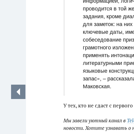
информацией, логич
проводится в той же
задания, кроме диал
для заметок: на них
ключевые даты, име
собеседование при
грамотного изложен
применять интонаци
литературными при
языковые конструкц
запас», – рассказа
Маковская.
У тех, кто не сдаст с первог
Мы завели уютный канал в
Te
новости. Хотите узнавать о 