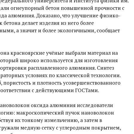
федерального университета и Института физики им.
здали огнеупорный бетон повышенной прочности с
а алюминия. Доказано, что улучшение физико-
 бетона делает изделия из него более
ными, а значит и более экологичными, сообщает
тона красноярские учёные выбрали материал на
который широко используется для изготовления
спортировки расплавленного алюминия. Синтез
раторных условиях по классической технологии.
б, пористость и плотность усовершенствованного
 соответствии с действующими ГОСТами.
нановолокон оксида алюминия исследователи
логию: макроскопический пучок нановолокон
бствуя их тонкому измельчению, а затем в
ружали медную сетку с углеродным покрытием,