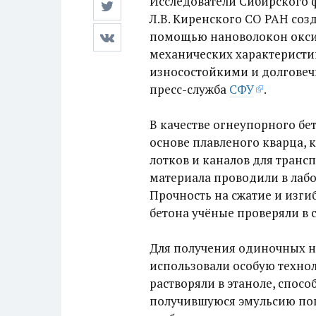
Исследователи Сибирского 
Л.В. Киренского СО РАН со
помощью нановолокон оксид
механических характеристик
износостойкими и долговеч
пресс-служба
СФУ
.
В качестве огнеупорного бе
основе плавленого кварца, 
лотков и каналов для тран
материала проводили в лабо
Прочность на сжатие и изги
бетона учёные проверяли в
Для получения одиночных 
использовали особую техно
растворяли в этаноле, спосо
получившуюся эмульсию пог