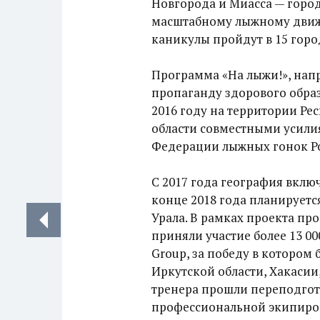
Новгорода и Миасса — город
масштабному лыжному движ
каникулы пройдут в 15 горо
Программа «На лыжи!», нап
пропаганду здорового образ
2016 году на территории Ре
области совместными усили
Федерации лыжных гонок Р
С 2017 года география вклю
конце 2018 года планирует
Урала. В рамках проекта пр
приняли участие более 13 00
Group, за победу в котором
Иркутской области, Хакасии
тренера прошли переподго
профессиональной экипиров