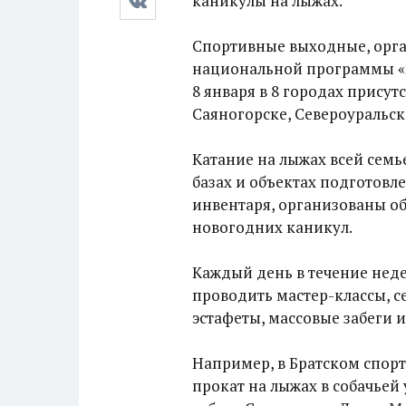
каникулы на лыжах.
Спортивные выходные, орг
национальной программы «Н
8 января в 8 городах присут
Саяногорске, Североуральск
Катание на лыжах всей сем
базах и объектах подготовл
инвентаря, организованы об
новогодних каникул.
Каждый день в течение нед
проводить мастер-классы, с
эстафеты, массовые забеги и
Например, в Братском спор
прокат на лыжах в собачьей