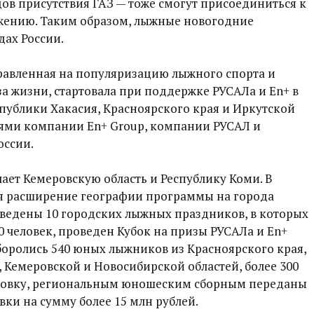
ов присутствия ГАЗ — тоже смогут присоединиться к
ению. Таким образом, лыжные новогодние
дах России.
равленная на популяризацию лыжного спорта и
а жизни, стартовала при поддержке РУСАЛа и En+ в
спублики Хакасия, Красноярского края и Иркутской
ями компании En+ Group, компании РУСАЛ и
оссии.
чает Кемеровскую область и Республику Коми. В
ся расширение географии программы на города
оведены 10 городских лыжных праздников, в которых
0 человек, проведен Кубок на призы РУСАЛа и En+
 боролись 540 юных лыжников из Красноярского края,
, Кемеровской и Новосибирской областей, более 300
товку, региональным юношеским сборным переданы
ки на сумму более 15 млн рублей.