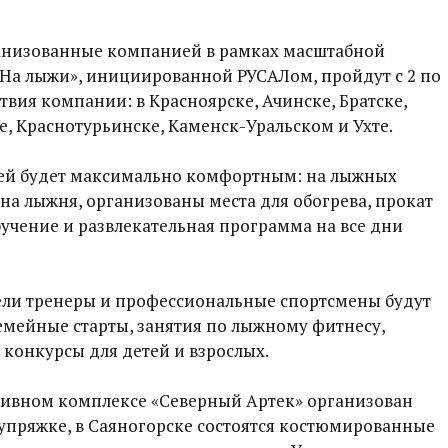
анизованные компанией в рамках масштабной
а лыжи», инициированной РУСАЛом, пройдут с 2 по
ствия компании: в Красноярске, Ачинске, Братске,
е, Краснотурьинске, Каменск-Уральском и Ухте.
ьей будет максимально комфортным: на лыжных
ена лыжня, организованы места для обогрева, прокат
учение и развлекательная программа на все дни
ели тренеры и профессиональные спортсмены будут
емейные старты, занятия по лыжному фитнесу,
 конкурсы для детей и взрослых.
тивном комплексе «Северный Артек» организован
 упряжке, в Саяногорске состоятся костюмированные