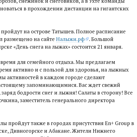
орозов, снежинок и снеговиков, а в Ухте команды
новаться в прохождении дистанции на гигантских
 пройдут на острове Татышев. Полное расписание
л размещено на сайте
Налыжи.рф
. Большой
ске «День снега на лыжах» состоится 21 января.
время для семейного отдыха. Мы предлагаем
ремя активно и с пользой для здоровья, на лыжных
мы активностей в каждом городе сделают
астоящему запоминающимися. Вас ждет свежий
заряд бодрости снег и лыжня! Салаты в сторону! Все
рочкина, заместитель генерального директора
ы пройдут также в городах присутствия En+ Group в
ске, Дивногорске и Абакане. Жители Нижнего