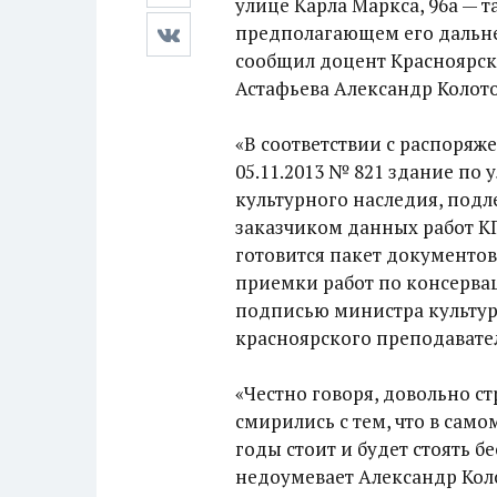
улице Карла Маркса, 96а — т
предполагающем его дальне
сообщил доцент Красноярск
Астафьева Александр Колото
«В соответствии с распоряж
05.11.2013 № 821 здание по у
культурного наследия, подл
заказчиком данных работ К
готовится пакет документов
приемки работ по консервац
подписью министра культур
красноярского преподавател
«Честно говоря, довольно ст
смирились с тем, что в сам
годы стоит и будет стоять 
недоумевает Александр Кол