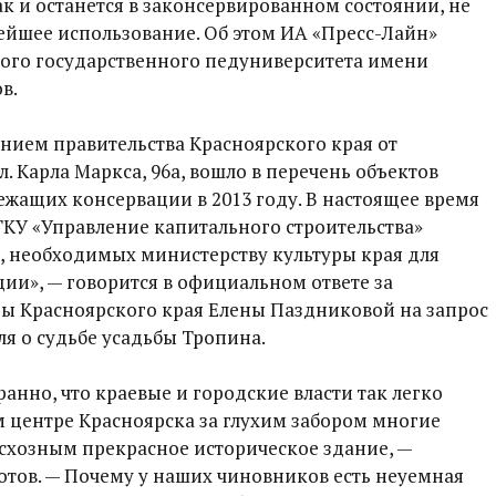
ак и останется в законсервированном состоянии, не
йшее использование. Об этом ИА «Пресс-Лайн»
ого государственного педуниверситета имени
в.
ением правительства Красноярского края от
л. Карла Маркса, 96а, вошло в перечень объектов
ежащих консервации в 2013 году. В настоящее время
ГКУ «Управление капитального строительства»
, необходимых министерству культуры края для
ии», — говорится в официальном ответе за
ы Красноярского края Елены Паздниковой на запрос
я о судьбе усадьбы Тропина.
ранно, что краевые и городские власти так легко
ом центре Красноярска за глухим забором многие
бесхозным прекрасное историческое здание, —
отов. — Почему у наших чиновников есть неуемная