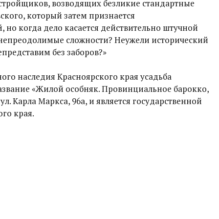
астройщиков, возводящих безликие стандартные
кого, который затем признается
 но когда дело касается действительно штучной
т непреодолимые сложности? Неужели исторический
епредставим без заборов?»
ного наследия Красноярского края усадьба
звание «Жилой особняк. Провинциальное барокко,
о ул. Карла Маркса, 96а, и является государственной
го края.