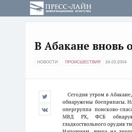
В Абакане вновь
НОВОСТИ
ПРОИСШЕСТВИЯ
24.03.2004
Сегодня утром в Абакане, 
обнаружены боеприпасы. На
опергруппа поисково-спас
МВД РХ, ФСБ обнаружи
гладкоствольного орудия ти
Напомним, вчера на терр