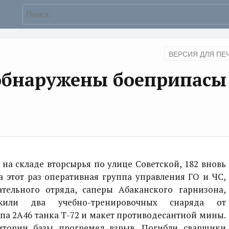
ВЕРСИЯ ДЛЯ ПЕ
 обнаружены боеприпасы
на складе вторсырья по улице Советской, 182 вновь
 этот раз оперативная группа управления ГО и ЧС,
ательного отряда, саперы Абаканского гарнизона,
ли два учебно-тренировочных снаряда от
па 2А46 танка Т-72 и макет противодесантной мины.
итории базы прогремел взрыв. Погибли сварщики