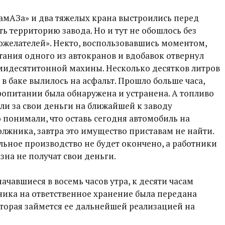
КамАЗа» и два тяжелых крана выстроились перед
ь территорию завода. Но и тут не обошлось без
желателей». Некто, воспользовавшись моментом,
ания одного из автокранов и вдобавок отвернул
емидесятитонной махины. Несколько десятков литров
в баке вылилось на асфальт. Прошло больше часа,
ропитании была обнаружена и устранена. А топливо
и за свои деньги на ближайшей к заводу
о понимали, что оставь сегодня автомобиль на
жника, завтра это имущество приставам не найти.
ельное производство не будет окончено, а работники
зна не получат свои деньги.
ачавшиеся в восемь часов утра, к десяти часам
ника на ответственное хранение была передана
торая займется ее дальнейшей реализацией на