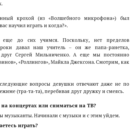
х.
анный крохой (из «Волшебного микрофона») был
ас научил играть и когда?».
ы еще до сих учимся. Поскольку, нет пределов
уроки давал наш учитель – он же папа-ранетка,
 друг Сергей Мильниченко. А еще мы постоянно
инов», «Роллингов», Майкла Джексона. Смотрим, как
следующие вопросы девушки отвечают даже не по
ежиме (тра-та-та), перебивая друг дружку и смеясь.
 на концертах или сниматься на ТВ?
мы музыканты. Начинали с музыки и с этим уйдем.
аетесь играть?