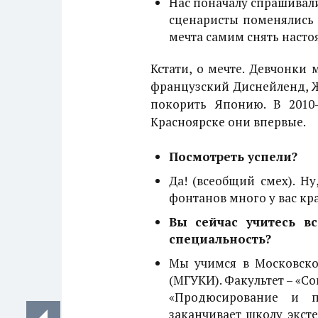
Нас поначалу спрашивали 
сценаристы поменялись и
мечта самим снять насто
Кстати, о мечте. Девчонки 
французский Диснейленд, Ж
покорить Японию. В 2010
Красноярске они впервые.
Посмотреть успели?
Да! (всеобщий смех). Ну
фонтанов много у вас кр
Вы сейчас учитесь в
специальность?
Мы учимся в Московско
(МГУКИ). Факультет – «С
«Продюсирование и п
заканчивает школу экст