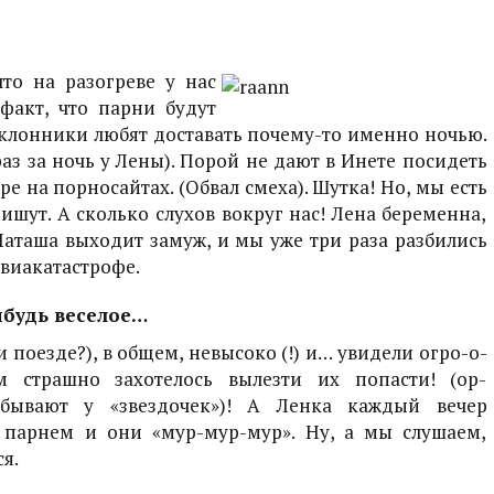
что на разогреве у нас
факт, что парни будут
оклонники любят доставать почему-то именно ночью.
аз за ночь у Лены). Порой не дают в Инете посидеть
е на порносайтах. (Обвал смеха). Шутка! Но, мы есть
пишут. А сколько слухов вокруг нас! Лена беременна,
 Наташа выходит замуж, и мы уже три раза разбились
авиакатастрофе.
ибудь веселое…
 поезде?), в общем, невысоко (!) и… увидели огро-о-
м страшно захотелось вылезти их попасти! (ор-
бывают у «звездочек»)! А Ленка каждый вечер
м парнем и они «мур-мур-мур». Ну, а мы слушаем,
я.