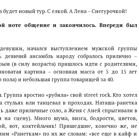
 будет новый тур. С елкой. А Лена – Снегурочкой!
ой ноте общение и закончилось. Впереди был
девушки, начался выступлением мужской группы
ь девичий ансамбль народу собралось прилично –
рым (в силу возраста) пришлось идти с родителями,
новатая картина – основная масса от 5 до 15 лет
пола) и небольшая группа товарищей за 40.
. Группа яростно «рубила» свой
street
rock
. Кто хотел
а стульях или танцевал в проходах. Наташа-ранетка
нь даже приличные соло, а Женя с Аней спрыгивали в
 на сцену). Много шума, визга, бодрости, цветов,
ой, вот, коктейльчик! Пришедшие, конечно же, не
мим «Ранеткам» по их же словам: «все еще в кайф и