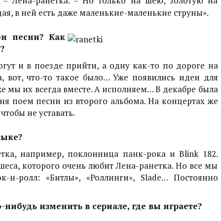
 – Лена-ранетка. – Но только на шею, золотую на
щая, в ней есть даже маленькие-маленькие струны».
ои песни? Как
?
огут и в поезде прийти, а одну как-то по дороге на
а, вот, что-то такое было… Уже появились идеи для
е мы их всегда вместе. А исполняем… В декабре была
ня поем песни из второго альбома. На концертах же
чтобы не уставать.
зыке?
етка, например, поклонница панк-рока и
Blink
182.
ишеса, которого очень любит Лена-ранетка. Но все мы
к-н-ролл: «Битлы», «Роллинги»,
Slade
… Постоянно
-нибудь изменить в сериале, где вы играете?