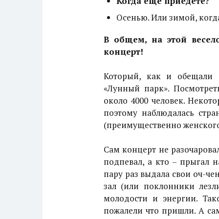
Когда еще приедете?
Осенью. Или зимой, когда
В общем, на этой весел
концерт!
Который, как и обещали 
«Лунный парк». Посмотрет
около 4000 человек. Некото
поэтому наблюдалась стран
(преимущественно женского 
Сам концерт не разочаровал
подпевал, а кто – прыгал н
пару раз выдала свои оч-че
зал (или поклонники лезли
молодости и энергии. Так
пожалели что пришли. А са