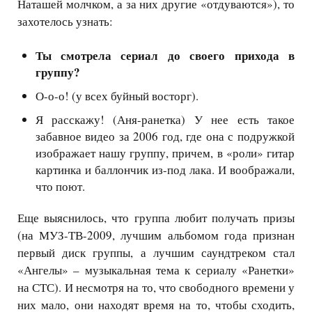
Наташей молчком, а за них другие «отдуваются»), то
захотелось узнать:
Ты смотрела сериал до своего прихода в
группу?
О-о-о! (у всех буйный восторг).
Я расскажу! (Аня-ранетка) У нее есть такое
забавное видео за 2006 год, где она с подружкой
изображает нашу группу, причем, в «роли» гитар
картинка и баллончик из-под лака. И воображали,
что поют.
Еще выяснилось, что группа любит получать призы
(на МУЗ-ТВ-2009, лучшим альбомом года
признан
первый диск
группы, а лучшим саундтреком стал
«Ангелы» – музыкальная тема к сериалу «Ранетки»
на СТС). И несмотря на то, что свободного времени у
них мало, они находят время на то, чтобы сходить,