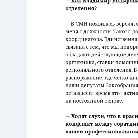
— Как Владимир Вольфови
отделения?
— В СМИ появилась версия,
меня с должности. Такого д
координатора. Единственна
связана с тем, что мы недо
обладают действующие депу
оргтехника, ставки помощн
регионального отделения. В
распоряжение, где четко да
наши депутаты Заксобрания 
оставшееся время этот акти
на постоянной основе.
— Ходят слухи, что в кра
конфликт между соратник
вашей профессиональной 