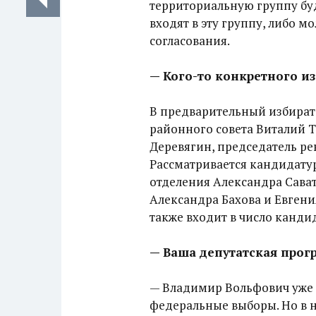
территориальную группу буд
входят в эту группу, либо м
согласования.
— Кого-то конкретного и
В предварительный избират
районного совета Виталий Т
Деревягин, председатель р
Рассматривается кандидату
отделения Александра Сават
Александра Бахова и Евгения
также входит в число канди
— Ваша депутатская прог
— Владимир Вольфович уже 
федеральные выборы. Но в 