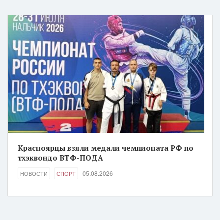
Красноярцы взяли медали чемпионата РФ по
тхэквондо ВТФ-ПОДА
05.08.2026
НОВОСТИ
СПОРТ