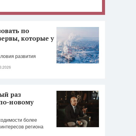
зовать по
зервы, которые у
ловия развития
3.2026
ый раз
по-новому
ходимости более
 интересов региона