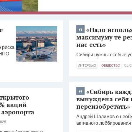
е
«Надо исполь
максимуму те ре
нас есть»
 риска,
 НПО
Сибири нужны особые ус
05.0
ИНТЕРВЬЮ
ОБЩЕСТВО
«Сибирь кажд
ткрытого
вынуждена себя 
5% акций
переизобретать»
 аэропорта
Андрей Шалимов о необ
2025
активного лоббирования
 Андрею Августиновичу…