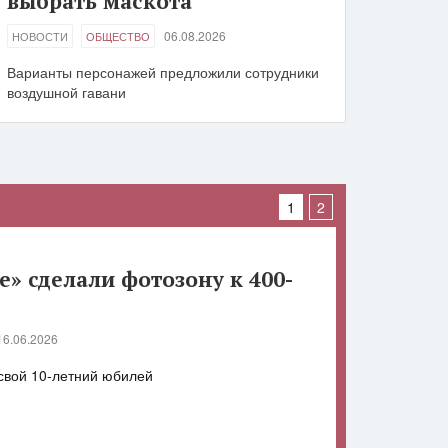
выбрать маскота
06.08.2026
НОВОСТИ
ОБЩЕСТВО
Варианты персонажей предложили сотрудники
воздушной гавани
1
2
» сделали фотозону к 400-
ёт объём закупок у местных
16.06.2026
09.06.2026
СТЬ
 свой 10-летний юбилей
тавщиков увеличилось до 3742