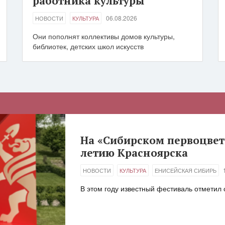
работника культуры
06.08.2026
НОВОСТИ
КУЛЬТУРА
Они пополнят коллективы домов культуры,
библиотек, детских школ искусств
На «Сибирском первоцвете
В Красноярском крае раст
летию Красноярска
производителей
НОВОСТИ
НОВОСТИ
КУЛЬТУРА
БИЗНЕС
ФИНАНСОВАЯ ГРАМОТНО
ЕНИСЕЙСКАЯ СИБИРЬ
В этом году известный фестиваль отметил
За последние два года число краевых пос