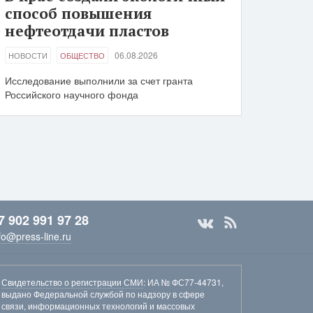
способ повышения
нефтеотдачи пластов
06.08.2026
НОВОСТИ
ОБЩЕСТВО
Исследование выполнили за счет гранта
Российского научного фонда
7 902 991 97 28
fo@press-line.ru
Свидетельство о регистрации СМИ
: ИА № ФС77-44731,
выдано Федеральной службой по надзору в сфере
связи, информационных технологий и массовых