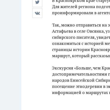
В Красноярском крае старт
Для жителей региона подго
проинформировали в агентс
Так, можно отправиться на 
Астафьева в селе Овсянка, у
сибирского писателя, увид
ознакомиться с историей мес
страницы истории Краснояр
маршрут, который рассказыв
Экскурсия «Больше, чем Кр
достопримечательностями го
народов Енисейской Сибири
посещение этнодеревни в эк
информацией о маршрутах и