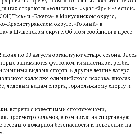
еря региона примут почти 1000 юных воспитанников
ля них откроются «Родничок», «КрасЭйр» и «Лесной»
«СОЦ Тесь» и «Елочка» в Минусинском округе,
ко-Краснотуранском округе, «Горный» в
к» в Шушенском округе. Об этом сообщили в пресс-
 2 июня по 30 августа организуют четыре сезона. Здесь
которые занимаются футболом, гимнастикой, регби,
 зимними видами спорта. В другие летние лагеря
ноярском колледже олимпийского резерва, школах
ьбе, ледовым видам спорта, горнолыжному спорту и
ки, встречи с известными спортсменами,
ия, просмотр фильмов, в том числе на спортивную
е беседы о пожарной безопасности и поведении на
м.