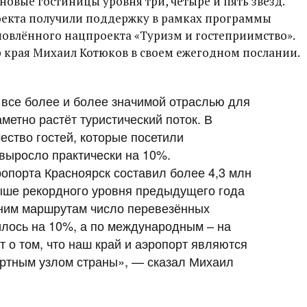
новые гостиницы уровня три, четыре и пять звёзд.
оекта получили поддержку в рамках программы
новлённого нацпроекта «Туризм и гостеприимство».
р края Михаил Котюков в своем ежегодном послании.
 все более и более значимой отраслью для
метно растёт туристический поток. В
ество гостей, которые посетили
 выросло практически на 10%.
опорта Красноярск составил более 4,3 млн
ыше рекордного уровня предыдущего года
нним маршрутам число перевезённых
лось на 10%, а по международным – на
т о том, что наш край и аэропорт являются
ртным узлом страны», — сказал Михаил