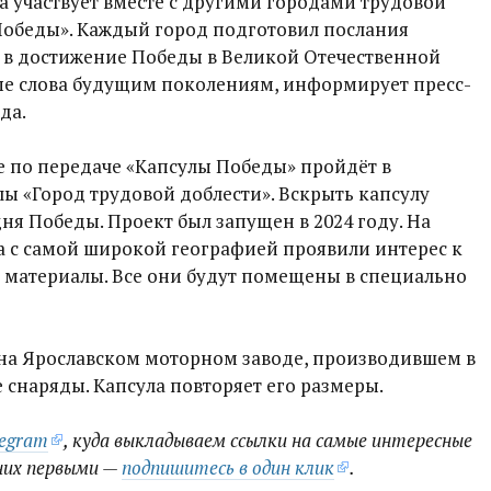
 участвует вместе с другими городами трудовой
 Победы». Каждый город подготовил послания
д в достижение Победы в Великой Отечественной
ные слова будущим поколениям, информирует пресс-
да.
 по передаче «Капсулы Победы» пройдёт в
лы «Город трудовой доблести». Вскрыть капсулу
дня Победы. Проект был запущен в 2024 году. На
а с самой широкой географией проявили интерес к
 материалы. Все они будут помещены в специально
 на Ярославском моторном заводе, производившем в
снаряды. Капсула повторяет его размеры​.
legram
, куда выкладываем ссылки на самые интересные
них первыми —
подпишитесь в один клик
.