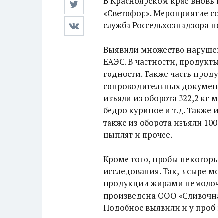
В Красноярском крае вновь
«Светофор». Мероприятие со
служба Россельхознадзора п
Выявили множество нарушен
ЕАЭС. В частности, продукт
годности. Также часть прод
сопроводительных документо
изъяли из оборота 322,2 кг
бедро куриное и т.д. Также 
также из оборота изъяли 100
цыплят и прочее.
Кроме того, пробы некотор
исследования. Так, в сыре 
продукции жирами немолоч
произведена ООО «Сливочна
Подобное выявили и у про