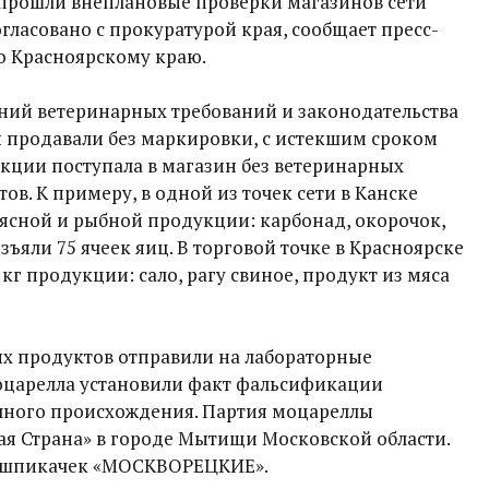
 прошли внеплановые проверки магазинов сети
гласовано с прокуратурой края, сообщает пресс-
о Красноярскому краю.
ий ветеринарных требований и законодательства
ы продавали без маркировки, с истекшим сроком
укции поступала в магазин без ветеринарных
в. К примеру, в одной из точек сети в Канске
 мясной и рыбной продукции: карбонад, окорочок,
изъяли 75 ячеек яиц. В торговой точке в Красноярске
 кг продукции: сало, рагу свиное, продукт из мяса
ых продуктов отправили на лабораторные
моцарелла установили факт фальсификации
ного происхождения. Партия моцареллы
я Страна» в городе Мытищи Московской области.
б шпикачек «МОСКВОРЕЦКИЕ».