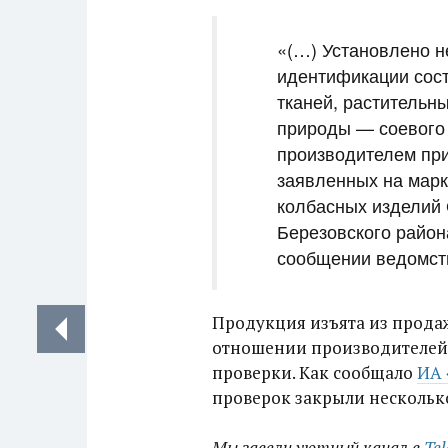
«(…) Установлено н
идентификации сост
тканей, растительн
природы — соевого 
производителем при
заявленных на марк
колбасных изделий 
Березовского район
сообщении ведомст
Продукция изъята из прода
отношении производителей
проверки. Как сообщало
ИА 
проверок закрыли несколько
Мы завели уютный канал в
Te