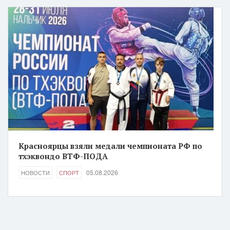
Красноярцы взяли медали чемпионата РФ по
тхэквондо ВТФ-ПОДА
05.08.2026
НОВОСТИ
СПОРТ