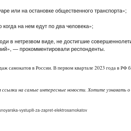
уаре или на остановке общественного транспорта»;
 когда на нем едут по два человека»;
ди в нетрезвом виде, не достигшие совершеннолет
арий», — прокомментировали респонденты.
одаж самокатов в России. В первом квартале 2023 года в РФ
м ссылки на самые интересные новости. Хотите узнавать 
asnoyarska-vystupili-za-zapret-elektrosamokatov