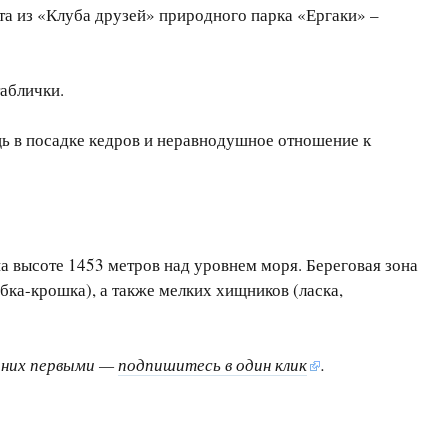
та из «Клуба друзей» природного парка «Ергаки» –
таблички.
щь в посадке кедров и неравнодушное отношение к
а высоте 1453 метров над уровнем моря. Береговая зона
ка-крошка), а также мелких хищников (ласка,
о них первыми —
подпишитесь в один клик
.