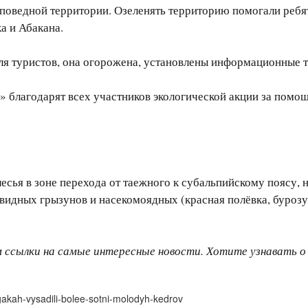
заповедной территории. Озеленять территорию помогали ребя
а и Абакана.
для туристов, она огорожена, установлены информационные 
» благодарят всех участников экологической акции за помо
сья в зоне перехода от таежного к субальпийскому поясу, н
идных грызунов и насекомоядных (красная полёвка, бурозуб
м ссылки на самые интересные новости. Хотите узнавать 
akah-vysadili-bolee-sotni-molodyh-kedrov