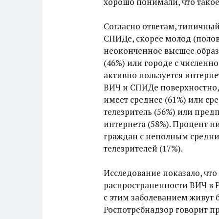
хорошо понимали, что такое
Согласно ответам, типичны
СПИДе, скорее молод (полов
неоконченное высшее образо
(46%) или городе с численно
активно пользуется интерн
ВИЧ и СПИДе поверхностно, б
имеет среднее (61%) или ср
телезритель (56%) или пред
интернета (58%). Процент 
граждан с неполным средним
телезрителей (17%).
Исследование показало, чт
распространенности ВИЧ в 
с этим заболеванием живут б
Роспотребнадзор говорит п