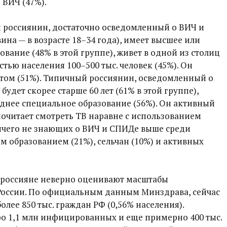
 ВИЧ (47%).
й россиянин, достаточно осведомленный о ВИЧ и
ина — в возрасте 18–34 года), имеет высшее или
вание (48% в этой группе), живет в одной из столиц
стью населения 100–500 тыс. человек (45%). Он
етом (51%). Типичный россиянин, осведомленный о
удет скорее старше 60 лет (61% в этой группе),
еднее специальное образование (56%). Он активный
почитает смотреть ТВ наравне с использованием
ничего не знающих о ВИЧ и СПИДе выше среди
 образованием (21%), сельчан (10%) и активных
о россияне неверно оценивают масштабы
России. По официальным данным Минздрава, сейчас
олее 850 тыс. граждан РФ (0,56% населения).
ро 1,1 млн инфицированных и еще примерно 400 тыс.