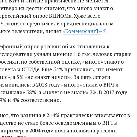
 о ВИЧ и СПИДе практически не меняется
четверо из десяти считают, что много знают о
сероссийский опрос ВЦИОМа. Хуже всего
ИЧ люди со средним или среднеспециальным
вные телезрители, пишет
«КоммерсантЪ»
.
ефонный опрос россиян об их отношении к
ледователи узнали мнение 1,6 тыс. человек старше
 россиян, по собственной оценке, «много» знают о
овека и СПИДе. Еще 54% признались, что имеют
е», а 5% «не знают ничего». За пять лет эти
изменились: в 2018 году «много» знали о ВИЧ и
слышали» 58%, а «ничего не знали» 3%. В 2017 году
9% и 4% соответственно.
ют, что разница в 2–4% практически вписывается в
щество не стало более осведомленным о ВИЧ в
например, в 2004 году почти половина россиян