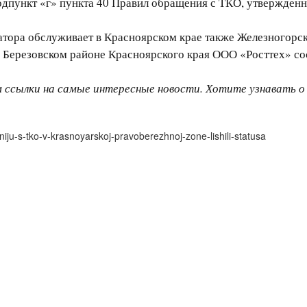
одпункт «г» пункта 40 Правил обращения с ТКО, утвержденн
ератора обслуживает в Красноярском крае также Железного
 Березовском районе Красноярского края ООО «Росттех» сос
м ссылки на самые интересные новости. Хотите узнавать 
ju-s-tko-v-krasnoyarskoj-pravoberezhnoj-zone-lishili-statusa