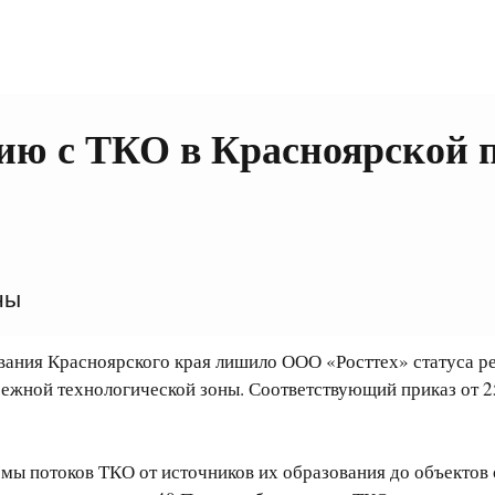
ию с ТКО в Красноярской 
ны
вания Красноярского края лишило ООО «Росттех» статуса р
жной технологической зоны. Соответствующий приказ от 2
мы потоков ТКО от источников их образования до объектов 