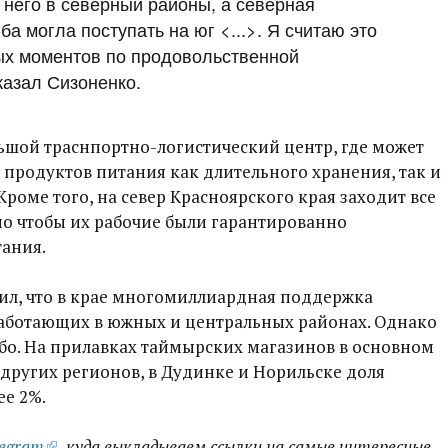
 него в северный районы, а северная
ба могла поступать на юг <...>. Я считаю это
ых моментов по продовольственной
казал Сизоненко.
ольшой траснпортно-логистический центр, где может
н продуктов питания как длительного хранения, так и
оме того, на север Красноярского края заходит все
но чтобы их рабочие были гарантированно
ания.
вил, что в крае многомиллиардная поддержка
работающих в южных и центральных районах. Однако
або. На прилавках таймырских магазинов в основном
других регионов, в Дудинке и Норильске доля
ее 2%.
legram
, куда выкладываем ссылки на самые интересные