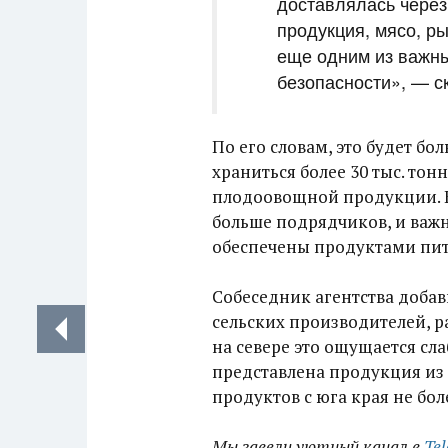
доставлялась через
продукция, мясо, ры
еще одним из важн
безопасности», — с
По его словам, это будет б
храниться более 30 тыс. тон
плодоовощной продукции. Кр
больше подрядчиков, и важ
обеспечены продуктами пит
Собеседник агентства доба
сельских производителей, 
на севере это ощущается сл
представлена продукция из 
продуктов с юга края не бол
Мы завели уютный канал в
Te