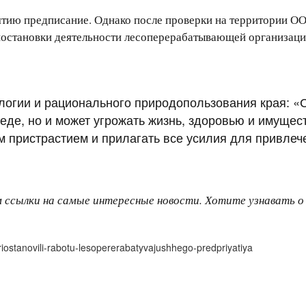
тию предписание. Однако после проверки на территории ОО
риостановки деятельности лесоперерабатывающей организаци
логии и рационального природопользования края: 
де, но и может угрожать жизнь, здоровью и имущест
пристрастием и прилагать все усилия для привлече
м ссылки на самые интересные новости. Хотите узнавать 
iostanovili-rabotu-lesopererabatyvajushhego-predpriyatiya