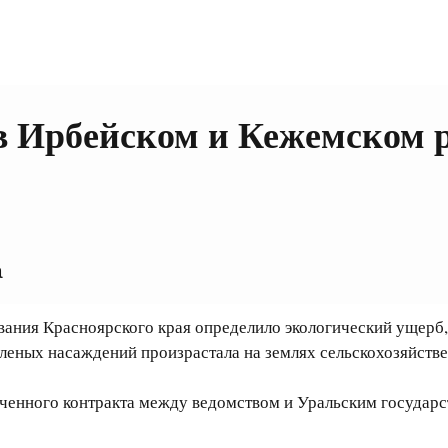
в Ирбейском и Кежемском 
а
ания Красноярского края определило экологический ущерб, 
леных насаждений произрастала на землях сельскохозяйстве
юченного контракта между ведомством и Уральским государ