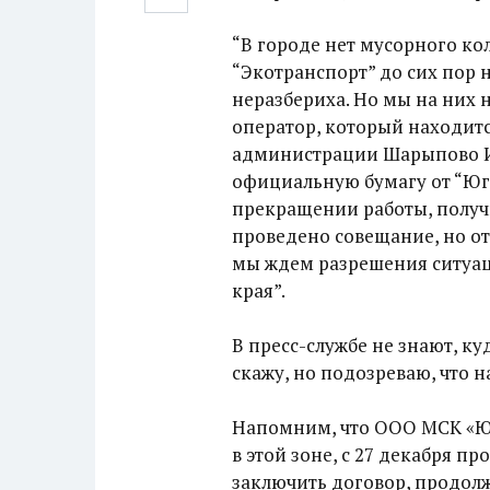
“В городе нет мусорного ко
“Экотранспорт” до сих пор н
неразбериха. Но мы на них 
оператор, который находитс
администрации Шарыпово Ир
официальную бумагу от “Юго
прекращении работы, получи
проведено совещание, но от
мы ждем разрешения ситуац
края”.
В пресс-службе не знают, ку
скажу, но подозреваю, что н
Напомним, что ООО МСК «Юг
в этой зоне, с 27 декабря п
заключить договор, продолж