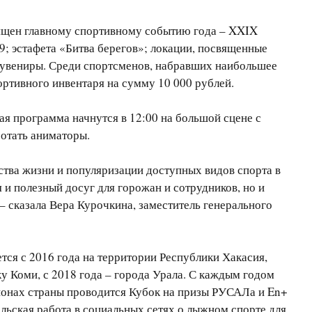
вящен главному спортивному событию года – XXIX
; эстафета «Битва берегов»; локации, посвященные
сувениры. Среди спортсменов, набравших наибольшее
портивного инвентаря на сумму 10 000 рублей.
ая программа начнутся в 12:00 на большой сцене с
ботать аниматоры.
тва жизни и популяризации доступных видов спорта в
и полезный досуг для горожан и сотрудников, но и
 сказала Вера Курочкина, заместитель генерального
тся с 2016 года на территории Республики Хакасия,
у Коми, с 2018 года – города Урала. С каждым годом
ионах страны проводится Кубок на призы РУСАЛа и En+
льская работа в социальных сетях о лыжном спорте для