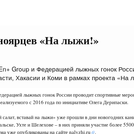
ноярцев «На лыжи!»
En+ Group и Федерацией лыжных гонок Росс
сти, Хакасии и Коми в рамках проекта «На 
дерацией лыжных гонок России проводит спортивные мероп
реализуемого с 2016 года по инициативе Олега Дерипаски.
салат, вставай на лыжи» уже прошли в дни новогодних кани
льске, Ухте и Шелехове – в них приняли участие более 550
мма уже опубликованы на сайте
nalyzhi.ru
.