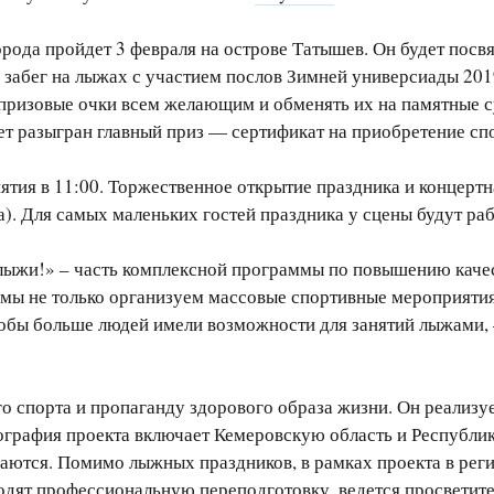
орода пройдет 3 февраля на острове Татышев. Он будет пос
забег на лыжах с участием послов Зимней универсиады 2019
 призовые очки всем желающим и обменять их на памятные 
удет разыгран главный приз — сертификат на приобретение с
иятия в 11:00. Торжественное открытие праздника и концертн
а). Для самых маленьких гостей праздника у сцены будут ра
ыжи!» – часть комплексной программы по повышению качес
мы не только организуем массовые спортивные мероприятия 
обы больше людей имели возможности для занятий лыжами, –
 спорта и пропаганду здорового образа жизни. Он реализуе
еография проекта включает Кемеровскую область и Республик
аются. Помимо лыжных праздников, в рамках проекта в рег
одят профессиональную переподготовку, ведется просветите