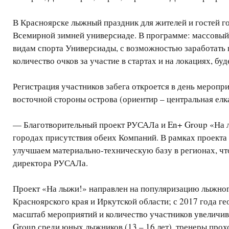
В Красноярске лыжный праздник для жителей и гостей г
Всемирной зимней универсиаде. В программе: массовый 
видам спорта Универсиады, с возможностью заработать
количество очков за участие в стартах и на локациях, б
Регистрация участников забега откроется в день меропр
восточной стороны острова (ориентир – центральная елк
— Благотворительный проект РУСАЛа и En+ Group «На л
городах присутствия обеих Компаний. В рамках проекта 
улучшаем материально-техническую базу в регионах, чт
директора РУСАЛа.
Проект «На лыжи!» направлен на популяризацию лыжного
Красноярского края и Иркутской области; с 2017 года г
масштаб мероприятий и количество участников увеличив
Group среди юных лыжников (13 – 16 лет), тренеры прох