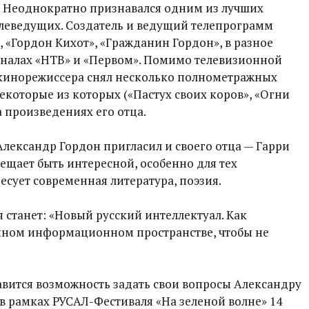
 Неоднократно признавался одним из лучших
леведущих. Создатель и ведущий телепрограмм
, «Гордон Кихот», «Гражданин Гордон», в разное
аналах «НТВ» и «Первом». Помимо телевизионной
е кинорежиссера снял несколько полнометражных
которые из которых («Пастух своих коров», «Огни
 произведениях его отца.
Александр Гордон пригласил и своего отца — Гарри
бещает быть интересной, особенно для тех
есует современная литература, поэзия.
станет: «Новый русский интеллектуал. Как
нном информационном пространстве, чтобы не
авится возможность задать свои вопросы Александру
 в рамках РУСАЛ-Фестиваля «На зеленой волне» 14