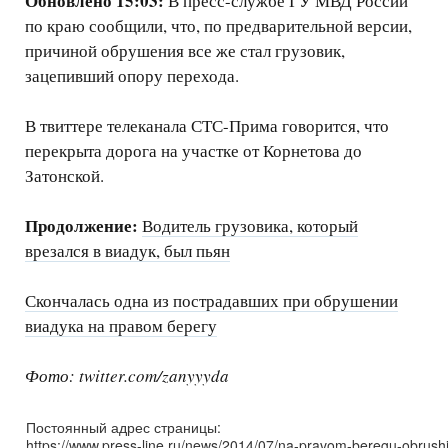
Обновлено 15:03:
В пресс-службе ГУ МВД России
по краю сообщили, что, по предварительной версии,
причиной обрушения все же стал грузовик,
зацепивший опору перехода.
В твиттере телеканала СТС-Прима говорится, что
перекрыта дорога на участке от Корнетова до
Затонской.
Продолжение:
Водитель грузовика, который
врезался в виадук, был пьян
Скончалась одна из пострадавших при обрушении
виадука на правом берегу
Фото: twitter.com/zanyyyda
Постоянный адрес страницы:
https://www.press-line.ru/news/2014/07/na-pravom-beregu-obrushi