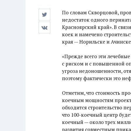
По словам Скворцовой, про
недостаток одного перината
Красноярский край». В связи
коек и намечено строительс
края — Норильске и Ачинске
«Прежде всего эти лечебны
с риском и с повышенной о
угроза недоношенности, о
поэтому фактически это не
Отметим, что стоимость про
коечным мощностям проектов
обходится строительство пе
что 100-коечный центр будет
коечный — около трех милл
развития совместным приказ