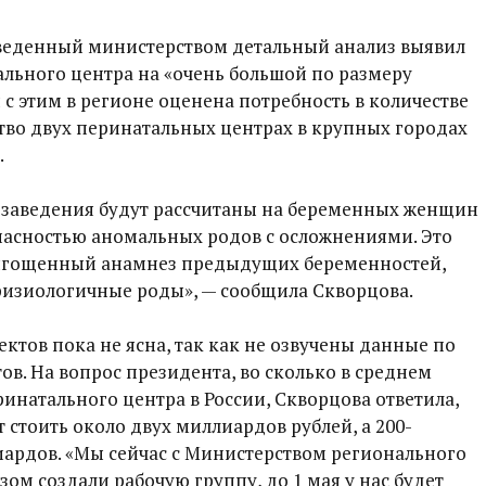
веденный министерством детальный анализ выявил
льного центра на «очень большой по размеру
 с этим в регионе оценена потребность в количестве
тво двух перинатальных центрах в крупных городах
.
е заведения будут рассчитаны на беременных женщин
пасностью аномальных родов с осложнениями. Это
тягощенный анамнез предыдущих беременностей,
физиологичные роды», — сообщила Скворцова.
ектов пока не ясна, так как не озвучены данные по
. На вопрос президента, во сколько в среднем
ринатального центра в России, Скворцова ответила,
 стоить около двух миллиардов рублей, а 200-
иардов. «Мы сейчас с Министерством регионального
ом создали рабочую группу, до 1 мая у нас будет