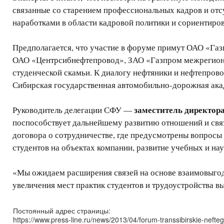
связанные со старением профессиональных кадров и отс
наработками в области кадровой политики и сориентиро
Предполагается, что участие в форуме примут ОАО «Г
ОАО «Центрсибнефтепровод», ЗАО «Газпром межрегионг
студенческой скамьи. К диалогу нефтяники и нефтепров
Сибирская государственная автомобильно-дорожная ака
заместитель директор
Руководитель делегации СФУ —
поспособствует дальнейшему развитию отношений и св
договора о сотрудничестве, где предусмотрены вопросы
студентов на объектах компании, развитие учебных и на
«Мы ожидаем расширения связей на основе взаимовыгодн
увеличения мест практик студентов и трудоустройства в
Постоянный адрес страницы:
https://www.press-line.ru/news/2013/04/forum-transsibirskie-nefte