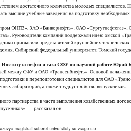
утствием достаточного количества молодых специалистов. 
вать высшие учебные заведения на подготовку необходимых 
азпром ОНПЗ», ЗАО «Ванкорнефть», ОАО «Сургутнефтегаз»,
аз». Руководители компаний поддержали идею омской «Тра
одчики пригласили представителей крупнейших технических
демия, Сибирский федеральный университет, Томский госуд
а Института нефти и газа СФУ по научной работе Юрий 
язей между СФУ и ОАО «Транссибнефть». Основой налаженн
 подготовки и переподготовки специалистов для ОАО «Тран
учных лабораторий, а также трудоустройство выпускников.
ого партнерства в части выполнения хозяйственных догово
ыпускников», — рассказал он.
gazovye-magistrali-soberet-universitety-so-vsego-sfo