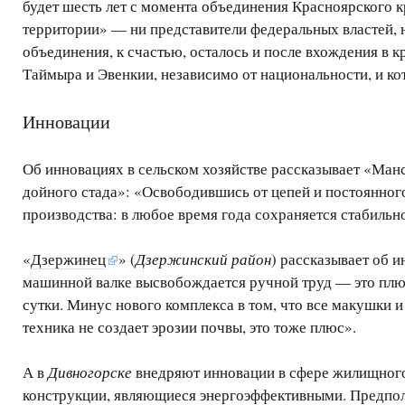
будет шесть лет с момента объединения Красноярского кр
территории» — ни представители федеральных властей, 
объединения, к счастью, осталось и после вхождения в 
Таймыра и Эвенкии, независимо от национальности, и к
Инновации
Об инновациях в сельском хозяйстве рассказывает «Ман
дойного стада»: «Освободившись от цепей и постоянного
производства: в любое время года сохраняется стабильн
«
Дзержинец
» (
Дзержинский район
) рассказывает об 
машинной валке высвобождается ручной труд — это плюс
сутки. Минус нового комплекса в том, что все макушки и
техника не создает эрозии почвы, это тоже плюс».
А в
Дивногорске
внедряют инновации в сфере жилищного 
конструкции, являющиеся энергоэффективными. Предпол