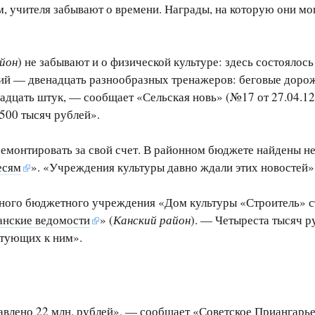
, учителя забывают о времени. Награды, на которую они мо
йон
) не забывают и о физической культуре: здесь состояло
кий — двенадцать разнообразных тренажеров: беговые дорож
цать штук, — сообщает «Сельская новь» (№17 от 27.04.12)
500 тысяч рублей».
 ремонтировать за свой счет. В районном бюджете найдены
есям
». «Учреждения культуры давно ждали этих новостей»,
ого бюджетного учреждения «Дом культуры «Строитель» ст
анские ведомости
» (
Канский район
). — Четыреста тысяч р
ктующих к ним».
влено 22 млн. рублей», — сообщает «
Советское Приангарь