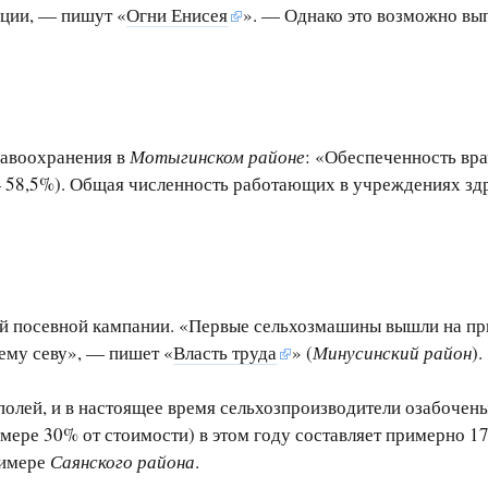
яции, — пишут «
Огни Енисея
». — Однако это возможно вып
равоохранения в
Мотыгинском районе
: «Обеспеченность вра
 58,5%). Общая численность работающих в учреждениях здр
ей посевной кампании. «Первые сельхозмашины вышли на при
ему севу», — пишет «
Власть труда
» (
Минусинский район
).
а полей, и в настоящее время сельхозпроизводители озабочен
мере 30% от стоимости) в этом году составляет примерно 17,
римере
Саянского района
.