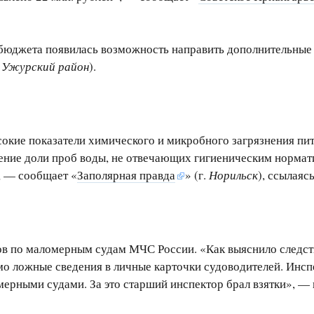
бюджета появилась возможность направить дополнительные с
,
Ужурский район
).
кие показатели химического и микробного загрязнения пить
чение доли проб воды, не отвечающих гигиеническим норма
, — сообщает «
Заполярная правда
» (г.
Норильск
), ссылаяс
в по маломерным судам МЧС России. «Как выяснило следств
о ложные сведения в личные карточки судоводителей. Инспе
мерными судами. За это старший инспектор брал взятки», —