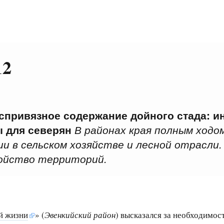
12
еспривязное содержание дойного стада: 
ы для северян
В районах края полным ходо
ии в сельском хозяйстве и лесной отрасл
ройство территорий.
й жизни
» (
Эвенкийский район
) высказался за необходимос