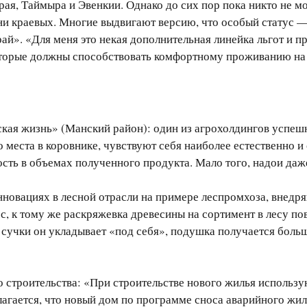
ая, Таймыра и Эвенкии. Однако до сих пор пока никто не мож
ни краевых. Многие выдвигают версию, что особый статус — 
край». «Для меня это некая дополнительная линейка льгот и
оторые должны способствовать комфортному проживанию на 
ская жизнь» (Манский район): один из агрохолдингов успе
 места в коровнике, чувствуют себя наиболее естественно и 
ость в объемах полученного продукта. Мало того, надои даж
инновациях в лесной отрасли на примере леспромхоза, внед
, к тому же раскряжевка древесины на сортимент в лесу по
 сучки он укладывает «под себя», подушка получается больш
строительства: «При строительстве нового жилья использую
агается, что новый дом по программе сноса аварийного ж