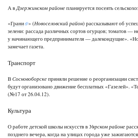
А в
Дзержинском районе
планируется посеять сельскохоз
«
Грани
» (
Новоселовский район
) рассказывают об успе
зелени: рассада различных сортов огурцов; томатов — н
у начинающего предпринимателя — далекоидущие». «Нов
замечает газета.
Транспорт
В
Сосновоборске
приняли решение о реорганизации систе
будут организовано движение бесплатных «Газелей». «Те
(№17 от 26.04.12).
Культура
О работе детской школы искусств в
Уярском районе
расск
позднего вечера, когда на улицах города уже зажигаютс