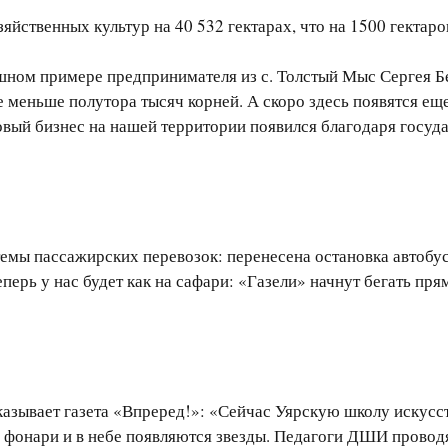
яйственных культур на 40 532 гектарах, что на 1500 гектаро
шном примере предпринимателя из с. Толстый Мыс Сергея Б
е меньше полутора тысяч корней. А скоро здесь появятся ещ
ый бизнес на нашей территории появился благодаря госуд
мы пассажирских перевозок: перенесена остановка автобусо
перь у нас будет как на сафари: «Газели» начнут бегать пр
азывает газета «Впреред!»: «Сейчас Уярскую школу искусс
я фонари и в небе появляются звезды. Педагоги ДШИ проводя