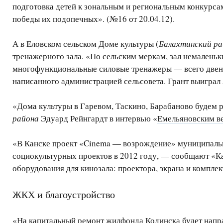
подготовка детей к зональным и региональным конкурсам
победы их подопечных». (№16 от 20.04.12).
А в Еловском сельском Доме культуры (
Балахтинский ра
тренажерного зала. «По сельским меркам, зал немалень
многофункциональные силовые тренажеры — всего двенад
написанного администрацией сельсовета. Грант выиграл 
«Дома культуры в Гаревом, Таскино, Барабаново будем
района
Эдуард Рейнгардт в интервью «
Емельяновским в
«В Канске проект «Cinema — возрождение» муниципальн
социокультурных проектов в 2012 году, — сообщают «
К
оборудования для кинозала: проектора, экрана и компле
ЖКХ и благоустройство
«На капитальный ремонт жилфонда Кодинска будет напра