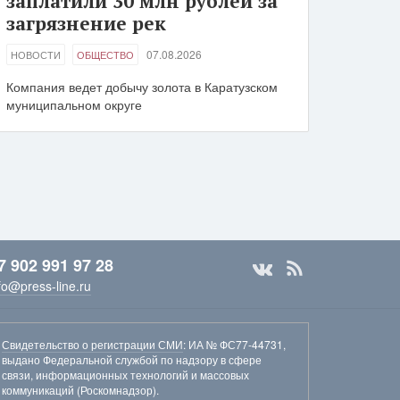
заплатили 30 млн рублей за
загрязнение рек
07.08.2026
НОВОСТИ
ОБЩЕСТВО
Компания ведет добычу золота в Каратузском
муниципальном округе
7 902 991 97 28
fo@press-line.ru
Свидетельство о регистрации СМИ
: ИА № ФС77-44731,
выдано Федеральной службой по надзору в сфере
связи, информационных технологий и массовых
коммуникаций (Роскомнадзор).