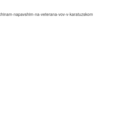
zhchinam-napavshim-na-veterana-vov-v-karatuzskom