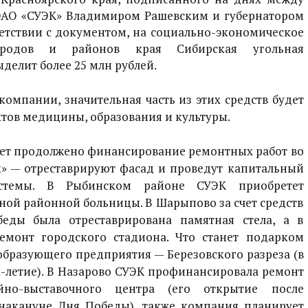
АО «СУЭК» Владимиром Рашевским и губернатором
ветствии с документом, на социально-экономическое
ородов и районов края Сибирская угольная
делит более 25 млн рублей.
компании, значительная часть из этих средств будет
тов медицины, образования и культуры.
удет продолжено финансирование ремонтных работ во
» — отреставрируют фасад и проведут капитальный
истемы. В Рыбинском районе СУЭК приобретет
ной районной больницы. В Шарыпово за счет средств
еды была отреставрирована памятная стела, а в
монт городского стадиона. Что станет подарком
бразующего предприятия — Березовского разреза (в
5-летие). В Назарово СУЭК профинансировала ремонт
йно-выставочного центра (его открытие после
 накануне Дня Победы), также компания планирует