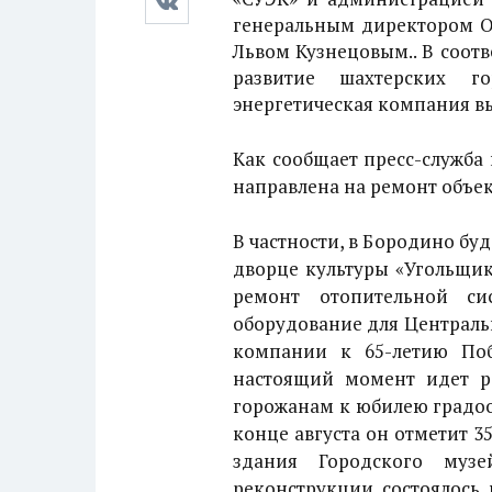
генеральным директором О
Львом Кузнецовым.. В соот
развитие шахтерских г
энергетическая компания вы
Как сообщает пресс-служба 
направлена на ремонт объек
В частности, в Бородино б
дворце культуры «Угольщик
ремонт отопительной с
оборудование для Централь
компании к 65-летию Поб
настоящий момент идет ре
горожанам к юбилею градоо
конце августа он отметит 3
здания Городского музе
реконструкции состоялось