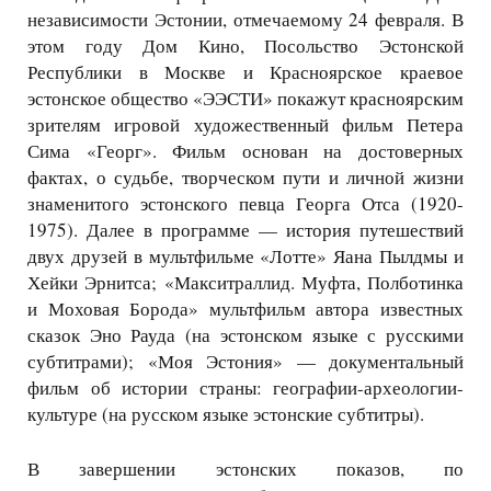
независимости Эстонии, отмечаемому 24 февраля. В
этом году Дом Кино, Посольство Эстонской
Республики в Москве и Красноярское краевое
эстонское общество «ЭЭСТИ» покажут красноярским
зрителям игровой художественный фильм Петера
Сима «Георг». Фильм основан на достоверных
фактах, о судьбе, творческом пути и личной жизни
знаменитого эстонского певца Георга Отса (1920-
1975). Далее в программе — история путешествий
двух друзей в мультфильме «Лотте» Яана Пылдмы и
Хейки Эрнитса; «Макситраллид. Муфта, Полботинка
и Моховая Борода» мультфильм автора известных
сказок Эно Рауда (на эстонском языке с русскими
субтитрами); «Моя Эстония» — документальный
фильм об истории страны: географии-археологии-
культуре (на русском языке эстонские субтитры).
В завершении эстонских показов, по