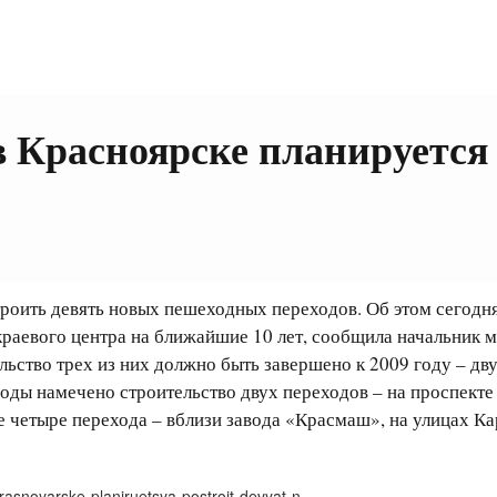
в Красноярске планируется
троить девять новых пешеходных переходов. Об этом сегодн
раевого центра на ближайшие 10 лет, сообщила начальник 
ство трех из них должно быть завершено к 2009 году – дву
оды намечено строительство двух переходов – на проспекте
ще четыре перехода – вблизи завода «Красмаш», на улицах К
krasnoyarske-planiruetsya-postroit-devyat-n