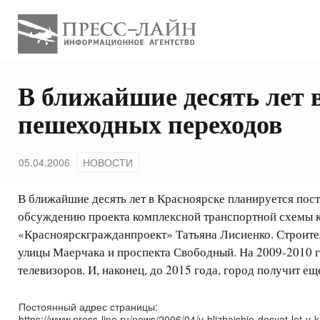
В ближайшие десять лет 
пешеходных переходов
05.04.2006
НОВОСТИ
В ближайшие десять лет в Красноярске планируется пос
обсуждению проекта комплексной транспортной схемы к
«Красноярскгражданпроект» Татьяна Лисиенко. Строитель
улицы Маерчака и проспекта Свободный. На 2009-2010 г
телевизоров. И, наконец, до 2015 года, город получит е
Постоянный адрес страницы:
https://www.press-line.ru/news/2006/04/v-blizhajshie-desyat-let-v-