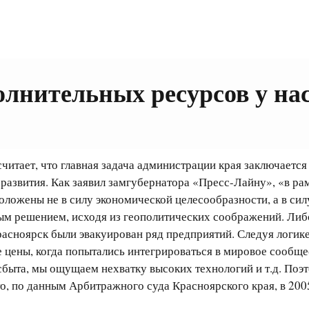
полнительных ресурсов у на
читает, что главная задача администрации края заключается
вы развития. Как заявил замгубернатора «Пресс-Лайну», «в 
положены не в силу экономической целесообразности, а в с
ым решением, исходя из геополитических соображений. Либо
расноярск были эвакуирован ряд предприятий. Следуя логик
е цены, когда попытались интегрироваться в мировое сообще
сбыта, мы ощущаем нехватку высоких технологий и т.д. Поэ
то, по данным Арбитражного суда Красноярского края, в 200