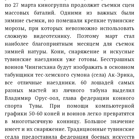
по 27 марта киногруппа продолжит съемки сцен
массовых баталий. Одними из важных были
зимние съемки, но помешали крепкие тувинские
морозы, при которых невозможно использовать
сложную видеотехнику. Поэтому март стал
наиболее благоприятным месяцем для съемок
зимней натуры. Кони, снаряжение и искусные
тувинские наездники уже готовы. Бесстрашных
воинов Чингисхана будут изображать в основном
табунщики тес-хемского сумона (села) Ак-Эрика,
все отличные наездники. 60 лошадей самых
разных мастей из личного табуна выделил
Владимир Орус-оол, глава федерации конного
спорта Тувы. При помощи компьютерной
графики 50-60 коней и воинов легко превратятся
в многотысячную конницу. Большое значение
имеет и их снаряжение. Традиционные тувинские
седла предоставила федерация боевых искусств