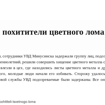
 похитители цветного лома
сотрудники УВД Минусинска задержали группу лиц, подозре
еннолетний, решили совершить хищение цветного металла с
влезли в цех, где находились листы цветного металла и д
ого, молодые люди начали его избивать. Сторожу удалос
овой службы УВД подозреваемые были задержаны. Все он
ohititeli-tsvetnogo-loma