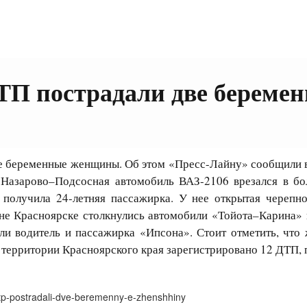
ДТП пострадали две берем
е беременные женщины. Об этом «Пресс-Лайну» сообщили в 
 Назарово–Подсосная автомобиль ВАЗ-2106 врезался в б
получила 24-летняя пассажирка. У нее открытая черепно
е Красноярске столкнулись автомобили «Тойота–Карина» 
дали водитель и пассажирка «Ипсона». Стоит отметить, чт
 территории Красноярского края зарегистрировано 12 ДТП, 
dtp-postradali-dve-beremenny-e-zhenshhiny