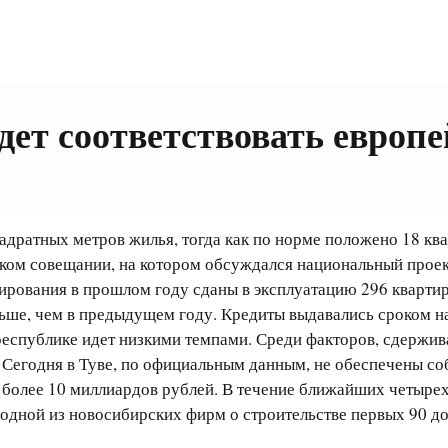
дет соответствовать европ
квадратных метров жилья, тогда как по норме положено 18 к
ском совещании, на котором обсуждался национальный прое
нсирования в прошлом году сданы в эксплуатацию 296 кварт
льше, чем в предыдущем году. Кредиты выдавались сроком на 
 республике идет низкими темпами. Среди факторов, сдержи
 Сегодня в Туве, по официальным данным, не обеспечены со
 более 10 миллиардов рублей. В течение ближайших четырех
с одной из новосибирских фирм о строительстве первых 90