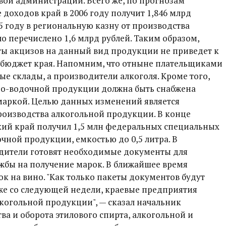
вой администрации. Всего же, по прогнозам
е доходов край в 2006 году получит 1,846 млрд
05 году в региональную казну от производства
 перечислено 1,6 млрд рублей. Таким образом,
ы акцизов на данный вид продукции не приведет к
бюджет края. Напомним, что отныне плательщиками
ые склады, а производители алкоголя. Кроме того,
но-водочной продукции должна быть снабжена
аркой. Целью данных изменений является
роизводства алкогольной продукции. В конце
ий край получил 1,5 млн федеральных специальных
чной продукции, емкостью до 0,5 литра. В
дители готовят необходимые документы для
жбы на получение марок. В ближайшее время
к на вино. "Как только пакеты документов будут
 уже со следующей недели, краевые предприятия
когольной продукции", — сказал начальник
а и оборота этилового спирта, алкогольной и