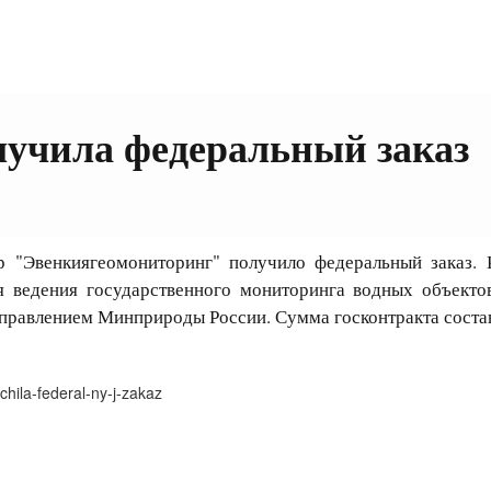
лучила федеральный заказ
венкиягеомониторинг" получило федеральный заказ. К
 ведения государственного мониторинга водных объекто
равлением Минприроды России. Сумма госконтракта состав
chila-federal-ny-j-zakaz