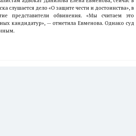
алистам адвокат Данилова Елена Евменова, сейчас в
ка слушается дело «О защите чести и достоинства», в
тие представители обвинения. «Мы считаем это
ных кандидатур», — отметила Евменова. Однако суд
анным.