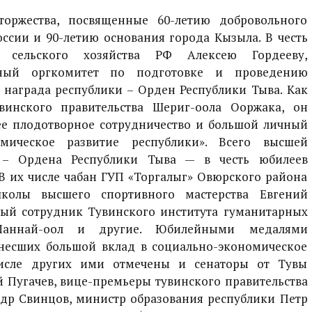
жества, посвященные 60-летию добровольного
оссии и 90-летию основания города Кызыла. В честь
 сельского хозяйства РФ Алексею Гордееву,
ьный оргкомитет по подготовке и проведению
 награда республики – Орден Республики Тыва. Как
винского правительства Шериг-оола Ооржака, он
ее плодотворное сотрудничество и большой личный
омическое развитие республики». Всего высшей
ы – Ордена Республики Тыва — в честь юбилеев
 В их числе чабан ГУП «Торгалыг» Овюрского района
колы высшего спортивного мастерства Евгений
ный сотрудник Тувинского института гуманитарных
Маннай-оол и другие. Юбилейными медалями
внесших большой вклад в социально-экономическое
числе других ими отмечены и сенаторы от Тувы
 Пугачев, вице-премьеры тувинского правительства
др Свинцов, министр образования республики Петр