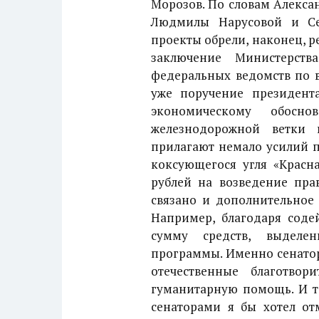
Морозов. По словам Алекса
Людмилы Нарусовой и Се
проекты обрели, наконец, р
заключение Министерст
федеральных ведомств по в
уже поручение президента
экономическому обосн
железнодорожной ветки 
прилагают немало усилий 
коксующегося угля «Красн
рублей на возведение пра
связано и дополнительное
Например, благодаря соде
сумму средств, выделе
программы. Именно сенато
отечественные благотвор
гуманитарную помощь. И т
сенаторами я бы хотел от