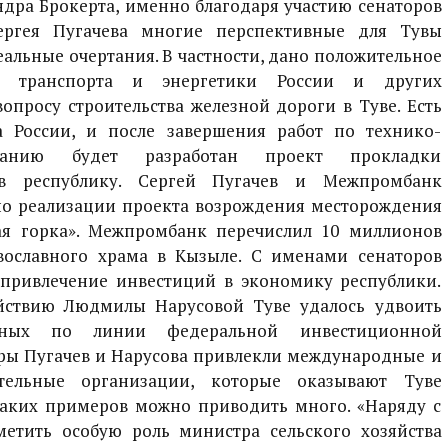
ндра Брокерта, именно благодаря участию сенаторов
ргея Пугачева многие перспективные для Тувы
еальные очертания. В частности, дано положительное
ва транспорта и энергетики России и других
опросу строительства железной дороги в Туве. Есть
 России, и после завершения работ по технико-
ованию будет разработан проект прокладки
в республику. Сергей Пугачев и Межпромбанк
по реализации проекта возрождения месторождения
ая горка». Межпромбанк перечислил 10 миллионов
вославного храма в Кызыле. С именами сенаторов
 привлечение инвестиций в экономику республики.
йствию Людмилы Нарусовой Туве удалось удвоить
нных по линии федеральной инвестиционной
ры Пугачев и Нарусова привлекли международные и
ительные организации, которые оказывают Туве
аких примеров можно приводить много. «Наряду с
метить особую роль министра сельского хозяйства