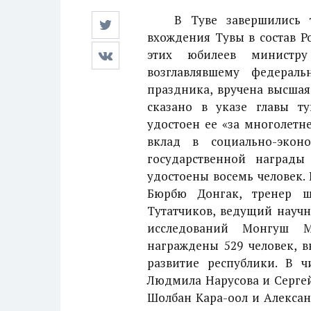
В Туве завершились тор
вхождения Тувы в состав Р
этих юбилеев министру
возглавлявшему федерал
праздника, вручена высшая
сказано в указе главы ту
удостоен ее «за многолетн
вклад в социально-экон
государственной наград
удостоены восемь человек.
Бюрбю Донгак, тренер ш
Тутатчиков, ведущий науч
исследований Монгуш 
награждены 529 человек, 
развитие республики. В 
Людмила Нарусова и Сергей
Шолбан Кара-оол и Алексан