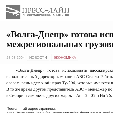
«Волга-Днепр» готова ис
межрегиональных грузов
26.08.2004
НОВОСТИ
ЭКОНОМИКА
«Волга-Днепр» готова использовать пассажирские
исполнительный директор компании АВС Стэнли Рэйт на
словам, речь идет о лайнерах Ту-204, которые имеются
В то же время другой представитель АВС – менеджер по
в Сибири и самолеты других марок – Ан-12, -32 и Ил-76.
Постоянный адрес страницы:
https://www.press-line.ru/news/2004/08/volga-dnepr-gotova-ispol-