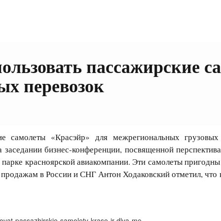
пользовать пассажирские с
ых перевозок
 самолеты «Красэйр» для межрегиональных грузовых п
 заседании бизнес-конференции, посвященной перспектива
 в парке красноярской авиакомпании. Эти самолеты пригодны
 продажам в России и СНГ Антон Ходаковский отметил, что 
zovat-passazhirskie-samolety-krase-jr-dlya-me