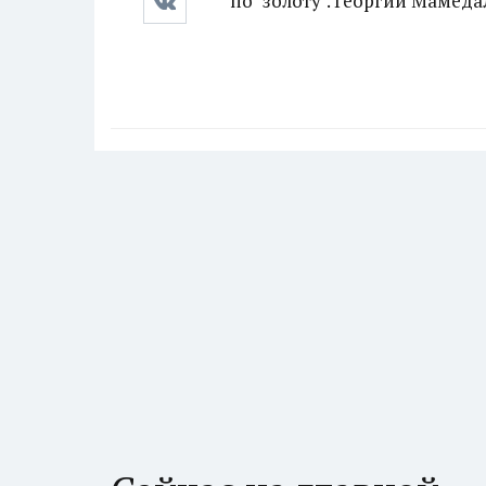
по "золоту". Георгий Мамед