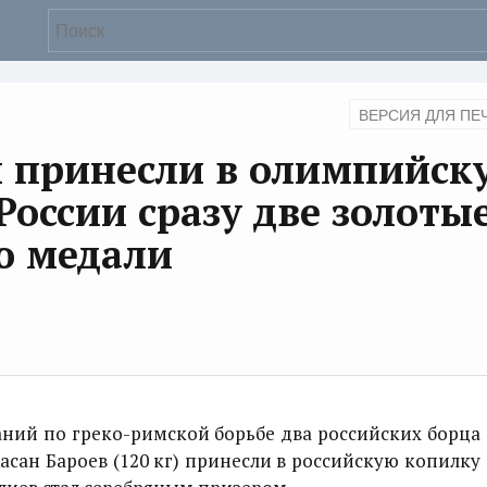
ВЕРСИЯ ДЛЯ ПЕ
ы принесли в олимпийск
России сразу две золоты
ю медали
ний по греко-римской борьбе два российских борца
Хасан Бароев (120 кг) принесли в российскую копилку