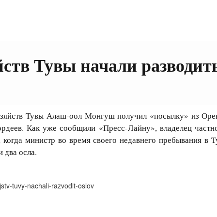
йств Тувы начали разводит
яйств Тувы Алаш-оол Монгуш получил «посылку» из Орен
Гордеев. Как уже сообщили «Пресс-Лайну», владелец частн
 когда министр во время своего недавнего пребывания в Т
и два осла.
stv-tuvy-nachali-razvodit-oslov